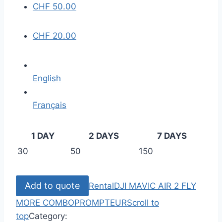
CHF
50.00
CHF
20.00
English
Français
1 DAY
2 DAYS
7 DAYS
30
50
150
Add to quote
Rental
DJI MAVIC AIR 2 FLY
MORE COMBO
PROMPTEUR
Scroll to
top
Category: