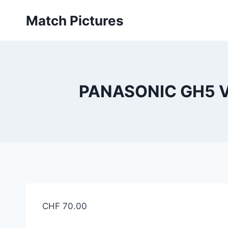
Aller
Match Pictures
au
contenu
PANASONIC GH5 V 
CHF
70.00